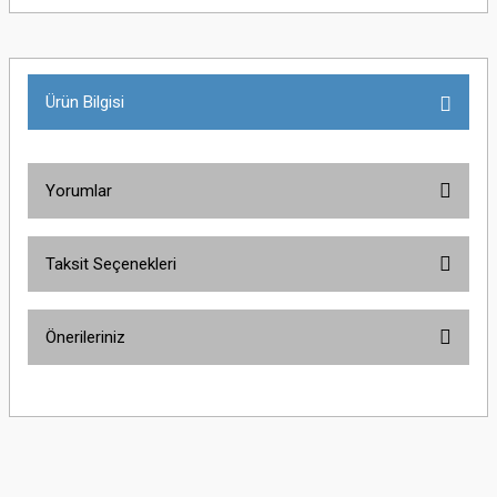
Ürün Bilgisi
Yorumlar
Taksit Seçenekleri
Bu ürüne ilk yorumu siz yapın!
Önerileriniz
Yorum Yaz
Bu ürünün fiyat bilgisi, resim, ürün açıklamalarında ve diğer konularda
yetersiz gördüğünüz noktaları öneri formunu kullanarak tarafımıza
iletebilirsiniz.
Görüş ve önerileriniz için teşekkür ederiz.