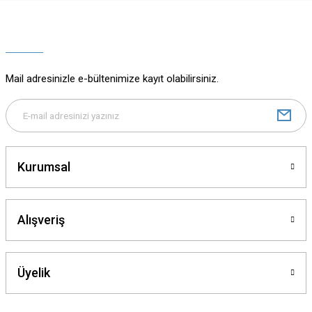
Ürün resmi kalitesiz, bozuk veya görüntülenemiyor.
Ürün açıklamasında eksik bilgiler bulunuyor.
Ürün bilgilerinde hatalar bulunuyor.
Ürün fiyatı diğer sitelerden daha pahalı.
Mail adresinizle e-bültenimize kayıt olabilirsiniz.
Bu ürüne benzer farklı alternatifler olmalı.
Kurumsal
Gönder
Alışveriş
Üyelik