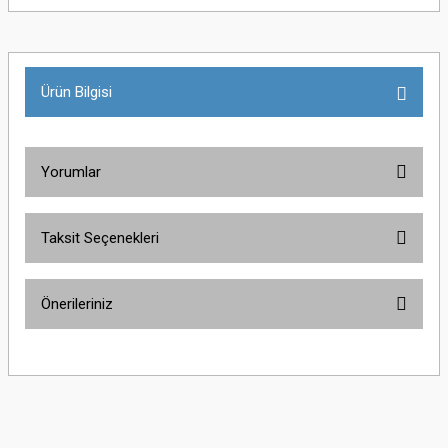
Ürün Bilgisi
Yorumlar
Taksit Seçenekleri
Bu ürüne ilk yorumu siz yapın!
Önerileriniz
Yorum Yaz
Bu ürünün fiyat bilgisi, resim, ürün açıklamalarında ve diğer konularda
yetersiz gördüğünüz noktaları öneri formunu kullanarak tarafımıza
iletebilirsiniz.
Görüş ve önerileriniz için teşekkür ederiz.