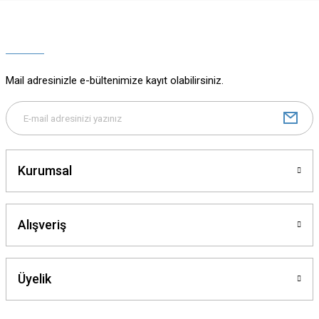
Ürün resmi kalitesiz, bozuk veya görüntülenemiyor.
Ürün açıklamasında eksik bilgiler bulunuyor.
Ürün bilgilerinde hatalar bulunuyor.
Ürün fiyatı diğer sitelerden daha pahalı.
Mail adresinizle e-bültenimize kayıt olabilirsiniz.
Bu ürüne benzer farklı alternatifler olmalı.
Kurumsal
Gönder
Alışveriş
Üyelik