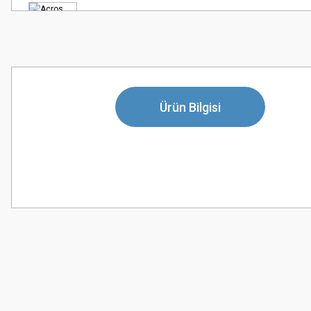
Ürün Bilgisi
Bu ürünün fiyat bilgisi, resim, ürün açıklamalarında ve diğer konularda
Görüş ve önerileriniz için teşekkür ederiz.
Ürün resmi kalitesiz, bozuk veya görüntülenemiyor.
Ürün açıklamasında eksik bilgiler bulunuyor.
Ürün bilgilerinde hatalar bulunuyor.
Ürün fiyatı diğer sitelerden daha pahalı.