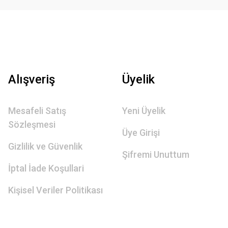
Alışveriş
Üyelik
Mesafeli Satış
Yeni Üyelik
Sözleşmesi
Üye Girişi
Gizlilik ve Güvenlik
Şifremi Unuttum
İptal İade Koşullari
Kişisel Veriler Politikası