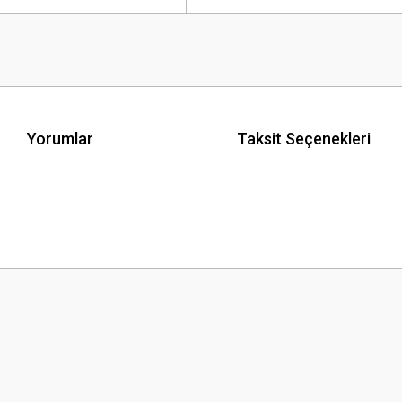
Yorumlar
Taksit Seçenekleri
 yetersiz gördüğünüz noktaları öneri formunu kullanarak tarafımıza iletebilirsini
Bu ürüne ilk yorumu siz yapın!
Yorum Yaz