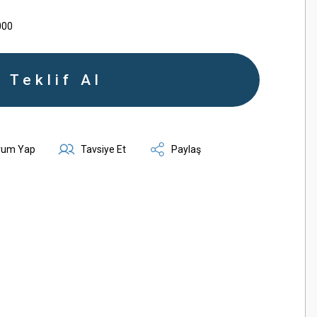
000
Teklif Al
rum Yap
Tavsiye Et
Paylaş