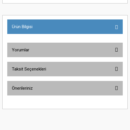
Ürün Bilgisi
Yorumlar
Taksit Seçenekleri
Bu ürüne ilk yorumu siz yapın!
Önerileriniz
Yorum Yaz
Bu ürünün fiyat bilgisi, resim, ürün açıklamalarında ve diğer konularda
yetersiz gördüğünüz noktaları öneri formunu kullanarak tarafımıza
iletebilirsiniz.
Görüş ve önerileriniz için teşekkür ederiz.