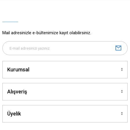
Ürün resmi kalitesiz, bozuk veya görüntülenemiyor.
Ürün açıklamasında eksik bilgiler bulunuyor.
Ürün bilgilerinde hatalar bulunuyor.
Ürün fiyatı diğer sitelerden daha pahalı.
Mail adresinizle e-bültenimize kayıt olabilirsiniz.
Bu ürüne benzer farklı alternatifler olmalı.
Kurumsal
Gönder
Alışveriş
Üyelik