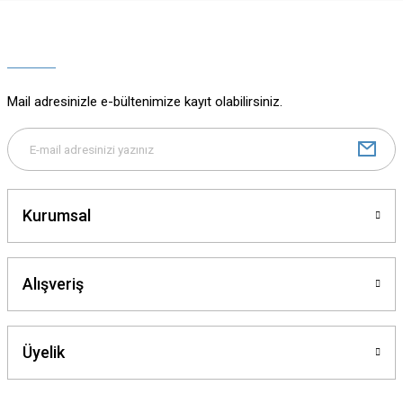
Ürün resmi kalitesiz, bozuk veya görüntülenemiyor.
Ürün açıklamasında eksik bilgiler bulunuyor.
Ürün bilgilerinde hatalar bulunuyor.
Ürün fiyatı diğer sitelerden daha pahalı.
Mail adresinizle e-bültenimize kayıt olabilirsiniz.
Bu ürüne benzer farklı alternatifler olmalı.
Kurumsal
Gönder
Alışveriş
Üyelik