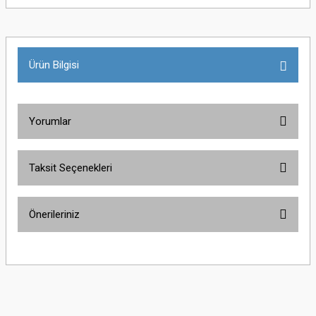
Ürün Bilgisi
Yorumlar
Taksit Seçenekleri
Bu ürüne ilk yorumu siz yapın!
Önerileriniz
Yorum Yaz
Bu ürünün fiyat bilgisi, resim, ürün açıklamalarında ve diğer konularda
yetersiz gördüğünüz noktaları öneri formunu kullanarak tarafımıza
iletebilirsiniz.
Görüş ve önerileriniz için teşekkür ederiz.