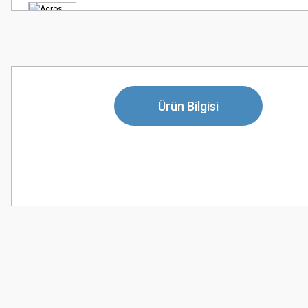
Ürün Bilgisi
Bu ürünün fiyat bilgisi, resim, ürün açıklamalarında ve diğer konularda
Görüş ve önerileriniz için teşekkür ederiz.
Ürün resmi kalitesiz, bozuk veya görüntülenemiyor.
Ürün açıklamasında eksik bilgiler bulunuyor.
Ürün bilgilerinde hatalar bulunuyor.
Ürün fiyatı diğer sitelerden daha pahalı.