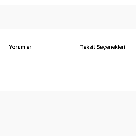
Yorumlar
Taksit Seçenekleri
 yetersiz gördüğünüz noktaları öneri formunu kullanarak tarafımıza iletebilirsini
Bu ürüne ilk yorumu siz yapın!
Yorum Yaz