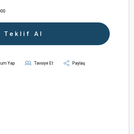
000
Teklif Al
rum Yap
Tavsiye Et
Paylaş