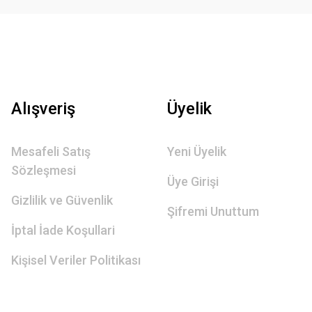
Alışveriş
Üyelik
Mesafeli Satış
Yeni Üyelik
Sözleşmesi
Üye Girişi
Gizlilik ve Güvenlik
Şifremi Unuttum
İptal İade Koşullari
Kişisel Veriler Politikası