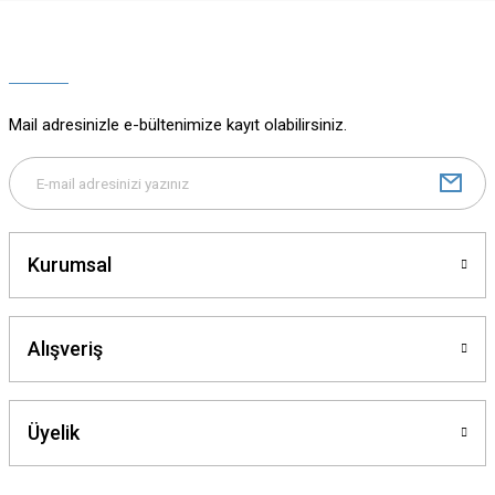
Ürün resmi kalitesiz, bozuk veya görüntülenemiyor.
Ürün açıklamasında eksik bilgiler bulunuyor.
Ürün bilgilerinde hatalar bulunuyor.
Ürün fiyatı diğer sitelerden daha pahalı.
Mail adresinizle e-bültenimize kayıt olabilirsiniz.
Bu ürüne benzer farklı alternatifler olmalı.
Kurumsal
Gönder
Alışveriş
Üyelik