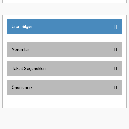
Ürün Bilgisi
Yorumlar
Taksit Seçenekleri
Bu ürüne ilk yorumu siz yapın!
Önerileriniz
Yorum Yaz
Bu ürünün fiyat bilgisi, resim, ürün açıklamalarında ve diğer konularda
yetersiz gördüğünüz noktaları öneri formunu kullanarak tarafımıza
iletebilirsiniz.
Görüş ve önerileriniz için teşekkür ederiz.