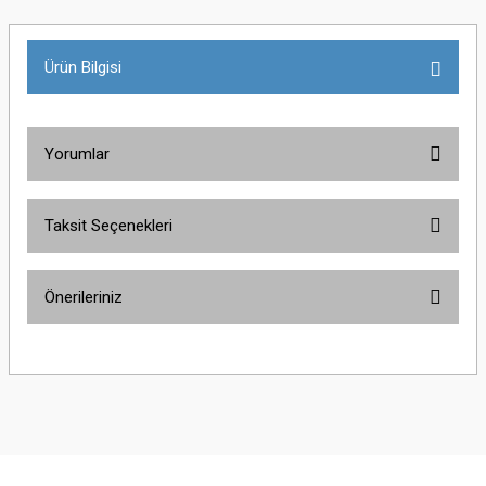
Ürün Bilgisi
Yorumlar
Taksit Seçenekleri
Bu ürüne ilk yorumu siz yapın!
Önerileriniz
Yorum Yaz
Bu ürünün fiyat bilgisi, resim, ürün açıklamalarında ve diğer konularda
yetersiz gördüğünüz noktaları öneri formunu kullanarak tarafımıza
iletebilirsiniz.
Görüş ve önerileriniz için teşekkür ederiz.
Ürün resmi kalitesiz, bozuk veya görüntülenemiyor.