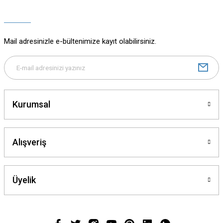
Ürün açıklamasında eksik bilgiler bulunuyor.
Ürün bilgilerinde hatalar bulunuyor.
Ürün fiyatı diğer sitelerden daha pahalı.
Mail adresinizle e-bültenimize kayıt olabilirsiniz.
Bu ürüne benzer farklı alternatifler olmalı.
Kurumsal
Gönder
Alışveriş
Üyelik