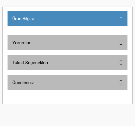
Ürün Bilgisi
Yorumlar
Taksit Seçenekleri
Bu ürüne ilk yorumu siz yapın!
Önerileriniz
Yorum Yaz
Bu ürünün fiyat bilgisi, resim, ürün açıklamalarında ve diğer konularda
yetersiz gördüğünüz noktaları öneri formunu kullanarak tarafımıza
iletebilirsiniz.
Görüş ve önerileriniz için teşekkür ederiz.
Ürün resmi kalitesiz, bozuk veya görüntülenemiyor.