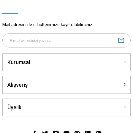
Ürün açıklamasında eksik bilgiler bulunuyor.
Ürün bilgilerinde hatalar bulunuyor.
Ürün fiyatı diğer sitelerden daha pahalı.
Mail adresinizle e-bültenimize kayıt olabilirsiniz.
Bu ürüne benzer farklı alternatifler olmalı.
Kurumsal
Gönder
Alışveriş
Üyelik