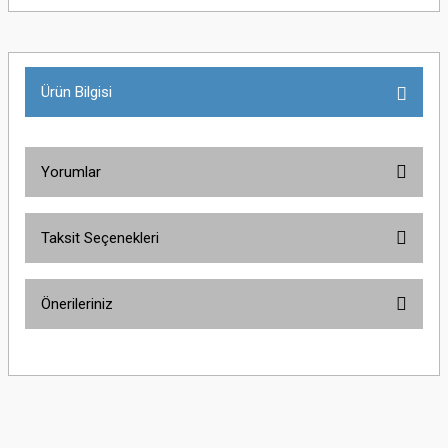
Ürün Bilgisi
Yorumlar
Taksit Seçenekleri
Bu ürüne ilk yorumu siz yapın!
Önerileriniz
Yorum Yaz
Bu ürünün fiyat bilgisi, resim, ürün açıklamalarında ve diğer konularda
yetersiz gördüğünüz noktaları öneri formunu kullanarak tarafımıza
iletebilirsiniz.
Görüş ve önerileriniz için teşekkür ederiz.