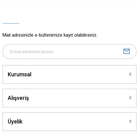
Ürün resmi kalitesiz, bozuk veya görüntülenemiyor.
Ürün açıklamasında eksik bilgiler bulunuyor.
Ürün bilgilerinde hatalar bulunuyor.
Ürün fiyatı diğer sitelerden daha pahalı.
Mail adresinizle e-bültenimize kayıt olabilirsiniz.
Bu ürüne benzer farklı alternatifler olmalı.
Kurumsal
Gönder
Alışveriş
Üyelik