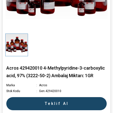
törler - Otoklavlar
ler
en Ölçerler
ular
Acros 429420010 4-Methylpyridine-3-carboxylic
acid, 97% (3222-50-2) Ambalaj Miktarı: 1GR
ları
Marka
Acros
Stok Kodu
Gen.429420010
olar
Teklif Al
ler