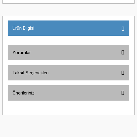
Ürün Bilgisi
Yorumlar
Taksit Seçenekleri
Bu ürüne ilk yorumu siz yapın!
Önerileriniz
Yorum Yaz
Bu ürünün fiyat bilgisi, resim, ürün açıklamalarında ve diğer konularda
yetersiz gördüğünüz noktaları öneri formunu kullanarak tarafımıza
iletebilirsiniz.
Görüş ve önerileriniz için teşekkür ederiz.