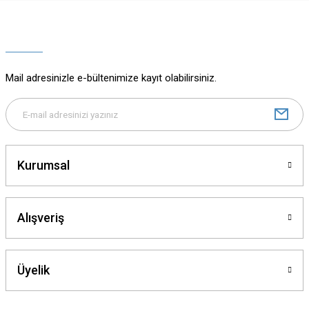
Ürün resmi kalitesiz, bozuk veya görüntülenemiyor.
Ürün açıklamasında eksik bilgiler bulunuyor.
Ürün bilgilerinde hatalar bulunuyor.
Ürün fiyatı diğer sitelerden daha pahalı.
Mail adresinizle e-bültenimize kayıt olabilirsiniz.
Bu ürüne benzer farklı alternatifler olmalı.
Kurumsal
Gönder
Alışveriş
Üyelik