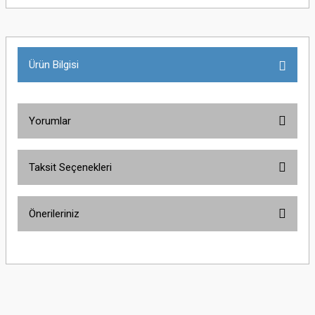
Ürün Bilgisi
Yorumlar
Taksit Seçenekleri
Bu ürüne ilk yorumu siz yapın!
Önerileriniz
Yorum Yaz
Bu ürünün fiyat bilgisi, resim, ürün açıklamalarında ve diğer konularda
yetersiz gördüğünüz noktaları öneri formunu kullanarak tarafımıza
iletebilirsiniz.
Görüş ve önerileriniz için teşekkür ederiz.