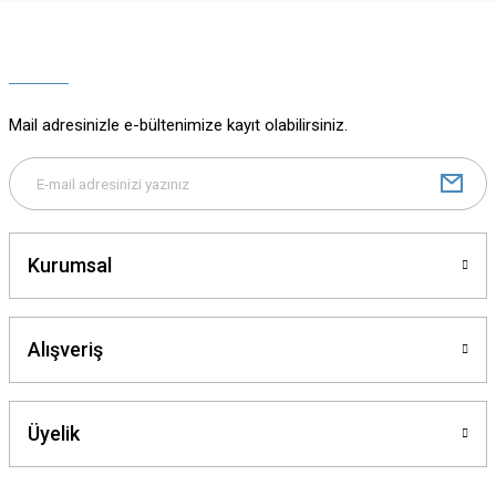
Ürün resmi kalitesiz, bozuk veya görüntülenemiyor.
Ürün açıklamasında eksik bilgiler bulunuyor.
Ürün bilgilerinde hatalar bulunuyor.
Ürün fiyatı diğer sitelerden daha pahalı.
Mail adresinizle e-bültenimize kayıt olabilirsiniz.
Bu ürüne benzer farklı alternatifler olmalı.
Kurumsal
Gönder
Alışveriş
Üyelik