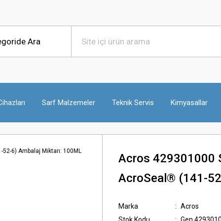
ihazları
Sarf Malzemeler
Teknik Servis
Kimyasallar
Acros 429301000 S
AcroSeal® (141-52
Marka
Acros
Stok Kodu
Gen.429301