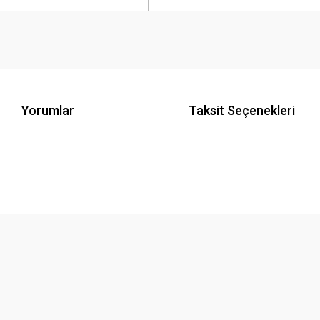
Yorumlar
Taksit Seçenekleri
 yetersiz gördüğünüz noktaları öneri formunu kullanarak tarafımıza iletebilirsini
Bu ürüne ilk yorumu siz yapın!
Yorum Yaz