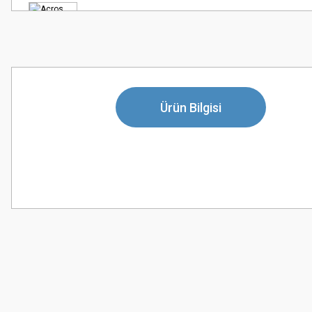
Ürün Bilgisi
Bu ürünün fiyat bilgisi, resim, ürün açıklamalarında ve diğer konularda
Görüş ve önerileriniz için teşekkür ederiz.
Ürün resmi kalitesiz, bozuk veya görüntülenemiyor.
Ürün açıklamasında eksik bilgiler bulunuyor.
Ürün bilgilerinde hatalar bulunuyor.
Ürün fiyatı diğer sitelerden daha pahalı.