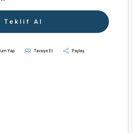
Teklif Al
rum Yap
Tavsiye Et
Paylaş