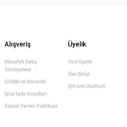
Alışveriş
Üyelik
Mesafeli Satış
Yeni Üyelik
Sözleşmesi
Üye Girişi
Gizlilik ve Güvenlik
Şifremi Unuttum
İptal İade Koşullari
Kişisel Veriler Politikası