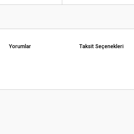
Yorumlar
Taksit Seçenekleri
 yetersiz gördüğünüz noktaları öneri formunu kullanarak tarafımıza iletebilirsini
Bu ürüne ilk yorumu siz yapın!
Yorum Yaz