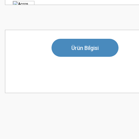
Ürün Bilgisi
Bu ürünün fiyat bilgisi, resim, ürün açıklamalarında ve diğer konularda
Görüş ve önerileriniz için teşekkür ederiz.
Ürün resmi kalitesiz, bozuk veya görüntülenemiyor.
Ürün açıklamasında eksik bilgiler bulunuyor.
Ürün bilgilerinde hatalar bulunuyor.
Ürün fiyatı diğer sitelerden daha pahalı.