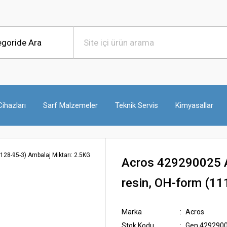
ihazları
Sarf Malzemeler
Teknik Servis
Kimyasallar
Acros 429290025 A
resin, OH-form (11
Marka
Acros
Stok Kodu
Gen.429290