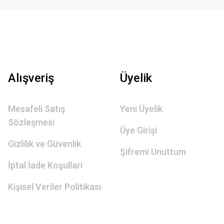
Alışveriş
Üyelik
Mesafeli Satış
Yeni Üyelik
Sözleşmesi
Üye Girişi
Gizlilik ve Güvenlik
Şifremi Unuttum
İptal İade Koşullari
Kişisel Veriler Politikası