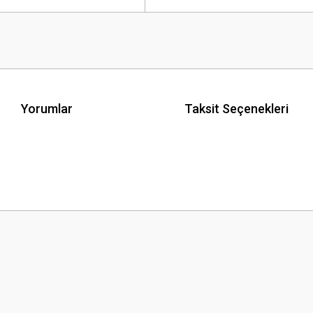
Yorumlar
Taksit Seçenekleri
 yetersiz gördüğünüz noktaları öneri formunu kullanarak tarafımıza iletebilirsini
Bu ürüne ilk yorumu siz yapın!
Yorum Yaz