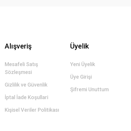
Alışveriş
Üyelik
Mesafeli Satış
Yeni Üyelik
Sözleşmesi
Üye Girişi
Gizlilik ve Güvenlik
Şifremi Unuttum
İptal İade Koşullari
Kişisel Veriler Politikası