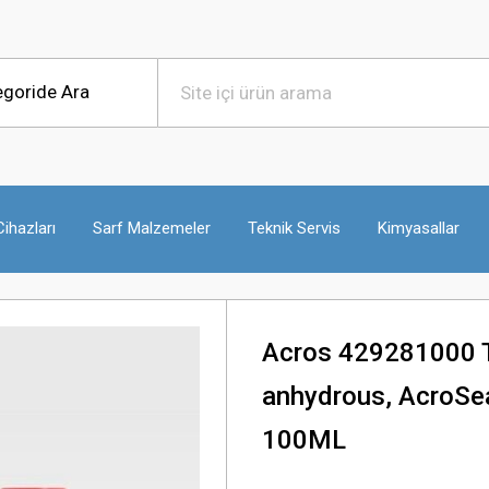
ihazları
Sarf Malzemeler
Teknik Servis
Kimyasallar
Acros 429281000 T
anhydrous, AcroSea
100ML