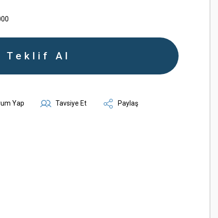
000
Teklif Al
rum Yap
Tavsiye Et
Paylaş