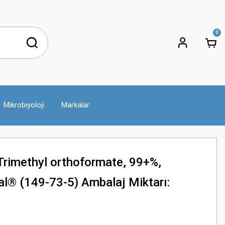
0
Mikrobiyoloji
Markalar
rimethyl orthoformate, 99+%,
l® (149-73-5) Ambalaj Miktarı: