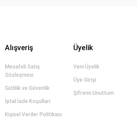
Alışveriş
Üyelik
Mesafeli Satış
Yeni Üyelik
Sözleşmesi
Üye Girişi
Gizlilik ve Güvenlik
Şifremi Unuttum
İptal İade Koşullari
Kişisel Veriler Politikası