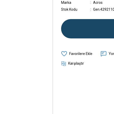
Marka
Acros
Stok Kodu
Gen.429211
Yo
Karşılaştır