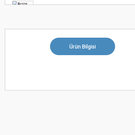
Ürün Bilgisi
Bu ürünün fiyat bilgisi, resim, ürün açıklamalarında ve diğer konularda
Görüş ve önerileriniz için teşekkür ederiz.
Ürün resmi kalitesiz, bozuk veya görüntülenemiyor.
Ürün açıklamasında eksik bilgiler bulunuyor.
Ürün bilgilerinde hatalar bulunuyor.
Ürün fiyatı diğer sitelerden daha pahalı.