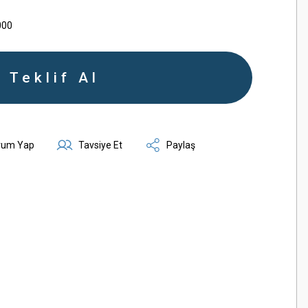
000
Teklif Al
rum Yap
Tavsiye Et
Paylaş