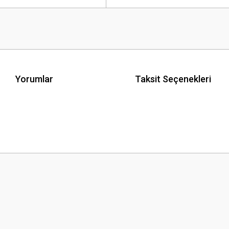
Yorumlar
Taksit Seçenekleri
 yetersiz gördüğünüz noktaları öneri formunu kullanarak tarafımıza iletebilirsini
Bu ürüne ilk yorumu siz yapın!
Yorum Yaz