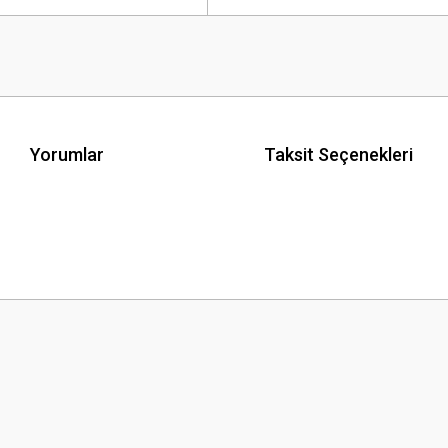
Yorumlar
Taksit Seçenekleri
 yetersiz gördüğünüz noktaları öneri formunu kullanarak tarafımıza iletebilirsini
Bu ürüne ilk yorumu siz yapın!
Yorum Yaz