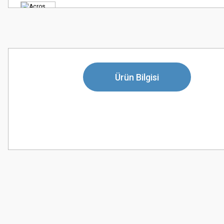
Ürün Bilgisi
Bu ürünün fiyat bilgisi, resim, ürün açıklamalarında ve diğer konularda
Görüş ve önerileriniz için teşekkür ederiz.
Ürün resmi kalitesiz, bozuk veya görüntülenemiyor.
Ürün açıklamasında eksik bilgiler bulunuyor.
Ürün bilgilerinde hatalar bulunuyor.
Ürün fiyatı diğer sitelerden daha pahalı.