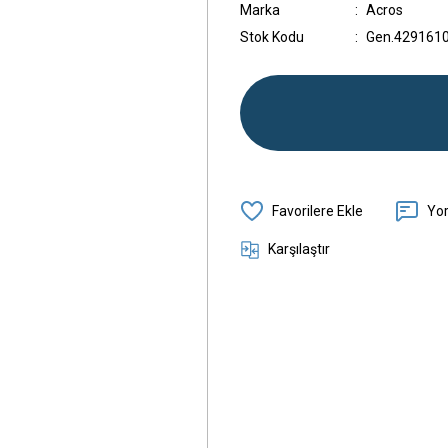
Marka
Acros
Stok Kodu
Gen.429161
Yo
Karşılaştır