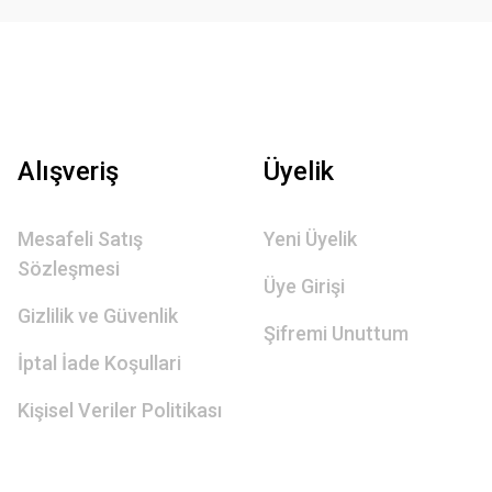
Alışveriş
Üyelik
Mesafeli Satış
Yeni Üyelik
Sözleşmesi
Üye Girişi
Gizlilik ve Güvenlik
Şifremi Unuttum
İptal İade Koşullari
Kişisel Veriler Politikası