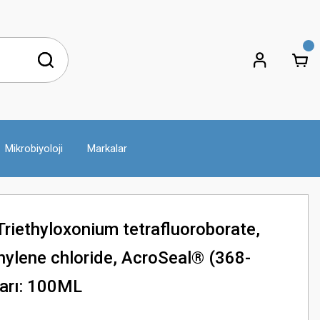
Mikrobiyoloji
Markalar
iethyloxonium tetrafluoroborate,
hylene chloride, AcroSeal® (368-
arı: 100ML