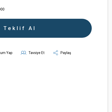
000
Teklif Al
rum Yap
Tavsiye Et
Paylaş