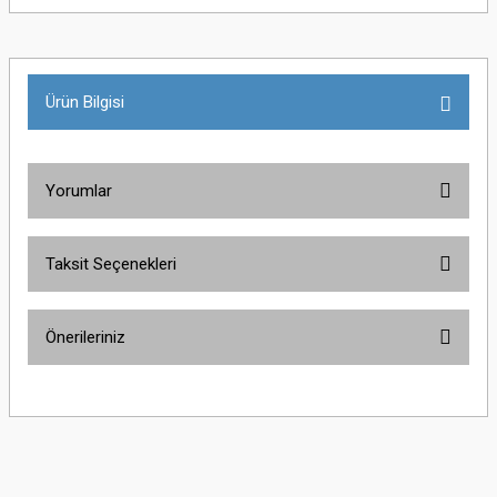
Ürün Bilgisi
Yorumlar
Taksit Seçenekleri
Bu ürüne ilk yorumu siz yapın!
Önerileriniz
Yorum Yaz
Bu ürünün fiyat bilgisi, resim, ürün açıklamalarında ve diğer konularda
yetersiz gördüğünüz noktaları öneri formunu kullanarak tarafımıza
iletebilirsiniz.
Görüş ve önerileriniz için teşekkür ederiz.