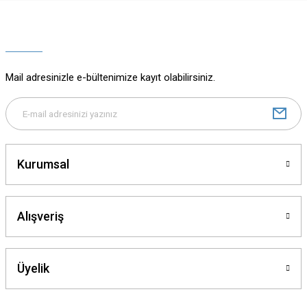
Ürün resmi kalitesiz, bozuk veya görüntülenemiyor.
Ürün açıklamasında eksik bilgiler bulunuyor.
Ürün bilgilerinde hatalar bulunuyor.
Ürün fiyatı diğer sitelerden daha pahalı.
Mail adresinizle e-bültenimize kayıt olabilirsiniz.
Bu ürüne benzer farklı alternatifler olmalı.
Kurumsal
Gönder
Alışveriş
Üyelik