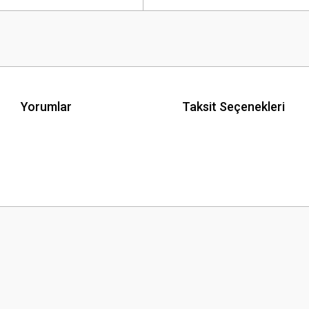
Yorumlar
Taksit Seçenekleri
 yetersiz gördüğünüz noktaları öneri formunu kullanarak tarafımıza iletebilirsini
Bu ürüne ilk yorumu siz yapın!
Yorum Yaz