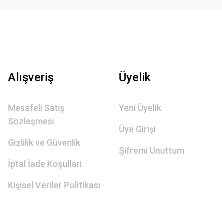
Alışveriş
Üyelik
Mesafeli Satış
Yeni Üyelik
Sözleşmesi
Üye Girişi
Gizlilik ve Güvenlik
Şifremi Unuttum
İptal İade Koşullari
Kişisel Veriler Politikası