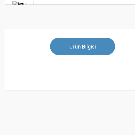
Ürün Bilgisi
Bu ürünün fiyat bilgisi, resim, ürün açıklamalarında ve diğer konularda
Görüş ve önerileriniz için teşekkür ederiz.
Ürün resmi kalitesiz, bozuk veya görüntülenemiyor.
Ürün açıklamasında eksik bilgiler bulunuyor.
Ürün bilgilerinde hatalar bulunuyor.
Ürün fiyatı diğer sitelerden daha pahalı.