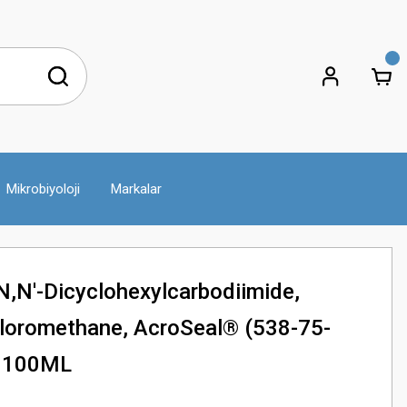
Mikrobiyoloji
Markalar
,N'-Dicyclohexylcarbodiimide,
hloromethane, AcroSeal® (538-75-
: 100ML