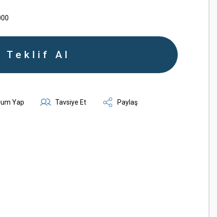
000
Teklif Al
rum Yap
Tavsiye Et
Paylaş