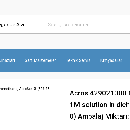
ihazları
Sarf Malzemeler
Teknik Servis
Kimyasallar
Acros 429021000 N
1M solution in dic
0) Ambalaj Miktarı