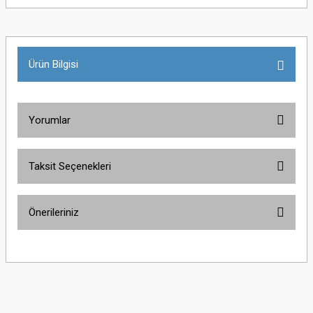
Ürün Bilgisi
Yorumlar
Taksit Seçenekleri
Bu ürüne ilk yorumu siz yapın!
Önerileriniz
Yorum Yaz
Bu ürünün fiyat bilgisi, resim, ürün açıklamalarında ve diğer konularda
yetersiz gördüğünüz noktaları öneri formunu kullanarak tarafımıza
iletebilirsiniz.
Görüş ve önerileriniz için teşekkür ederiz.