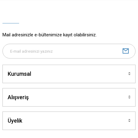
Ürün resmi kalitesiz, bozuk veya görüntülenemiyor.
Ürün açıklamasında eksik bilgiler bulunuyor.
Ürün bilgilerinde hatalar bulunuyor.
Ürün fiyatı diğer sitelerden daha pahalı.
Mail adresinizle e-bültenimize kayıt olabilirsiniz.
Bu ürüne benzer farklı alternatifler olmalı.
Kurumsal
Gönder
Alışveriş
Üyelik