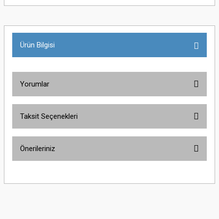
Ürün Bilgisi
Yorumlar
Taksit Seçenekleri
Bu ürüne ilk yorumu siz yapın!
Önerileriniz
Yorum Yaz
Bu ürünün fiyat bilgisi, resim, ürün açıklamalarında ve diğer konularda
yetersiz gördüğünüz noktaları öneri formunu kullanarak tarafımıza
iletebilirsiniz.
Görüş ve önerileriniz için teşekkür ederiz.