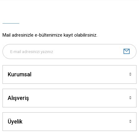
Ürün resmi kalitesiz, bozuk veya görüntülenemiyor.
Ürün açıklamasında eksik bilgiler bulunuyor.
Ürün bilgilerinde hatalar bulunuyor.
Ürün fiyatı diğer sitelerden daha pahalı.
Mail adresinizle e-bültenimize kayıt olabilirsiniz.
Bu ürüne benzer farklı alternatifler olmalı.
Kurumsal
Gönder
Alışveriş
Üyelik