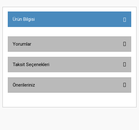
Ürün Bilgisi
Yorumlar
Taksit Seçenekleri
Bu ürüne ilk yorumu siz yapın!
Önerileriniz
Yorum Yaz
Bu ürünün fiyat bilgisi, resim, ürün açıklamalarında ve diğer konularda
yetersiz gördüğünüz noktaları öneri formunu kullanarak tarafımıza
iletebilirsiniz.
Görüş ve önerileriniz için teşekkür ederiz.
Ürün resmi kalitesiz, bozuk veya görüntülenemiyor.