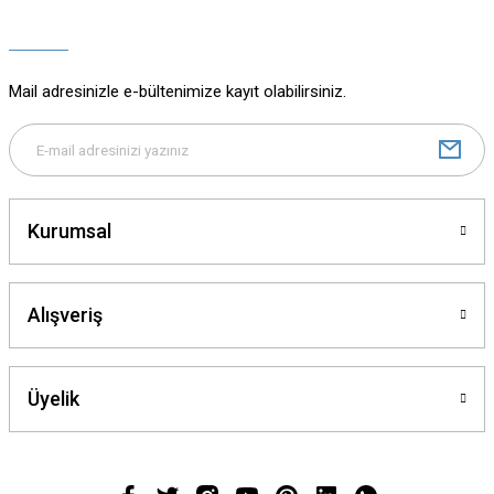
Ürün açıklamasında eksik bilgiler bulunuyor.
Ürün bilgilerinde hatalar bulunuyor.
Ürün fiyatı diğer sitelerden daha pahalı.
Mail adresinizle e-bültenimize kayıt olabilirsiniz.
Bu ürüne benzer farklı alternatifler olmalı.
Kurumsal
Gönder
Alışveriş
Üyelik