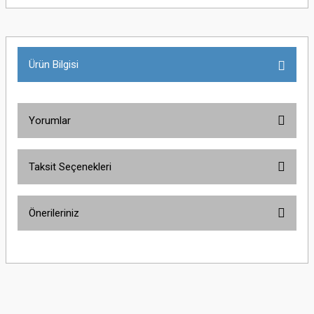
Ürün Bilgisi
Yorumlar
Taksit Seçenekleri
Bu ürüne ilk yorumu siz yapın!
Önerileriniz
Yorum Yaz
Bu ürünün fiyat bilgisi, resim, ürün açıklamalarında ve diğer konularda
yetersiz gördüğünüz noktaları öneri formunu kullanarak tarafımıza
iletebilirsiniz.
Görüş ve önerileriniz için teşekkür ederiz.