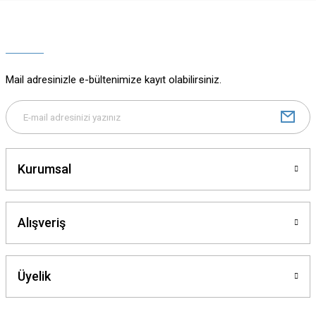
Ürün resmi kalitesiz, bozuk veya görüntülenemiyor.
Ürün açıklamasında eksik bilgiler bulunuyor.
Ürün bilgilerinde hatalar bulunuyor.
Ürün fiyatı diğer sitelerden daha pahalı.
Mail adresinizle e-bültenimize kayıt olabilirsiniz.
Bu ürüne benzer farklı alternatifler olmalı.
Kurumsal
Gönder
Alışveriş
Üyelik