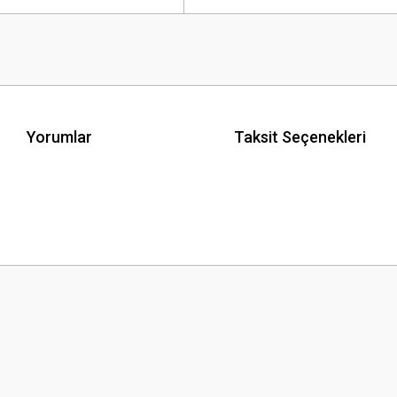
Yorumlar
Taksit Seçenekleri
 yetersiz gördüğünüz noktaları öneri formunu kullanarak tarafımıza iletebilirsini
Bu ürüne ilk yorumu siz yapın!
Yorum Yaz