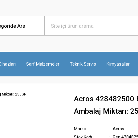
ihazları
Sarf Malzemeler
Teknik Servis
Kimyasallar
Acros 428482500 B
Ambalaj Miktarı: 
Marka
Acros
Stok Kodu
Gen.428482