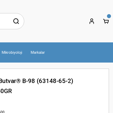
Mikrobiyoloji
Markalar
utvar® B-98 (63148-65-2)
250GR
500