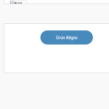
Ürün Bilgisi
Bu ürünün fiyat bilgisi, resim, ürün açıklamalarında ve diğer konularda
Görüş ve önerileriniz için teşekkür ederiz.
Ürün resmi kalitesiz, bozuk veya görüntülenemiyor.
Ürün açıklamasında eksik bilgiler bulunuyor.
Ürün bilgilerinde hatalar bulunuyor.
Ürün fiyatı diğer sitelerden daha pahalı.