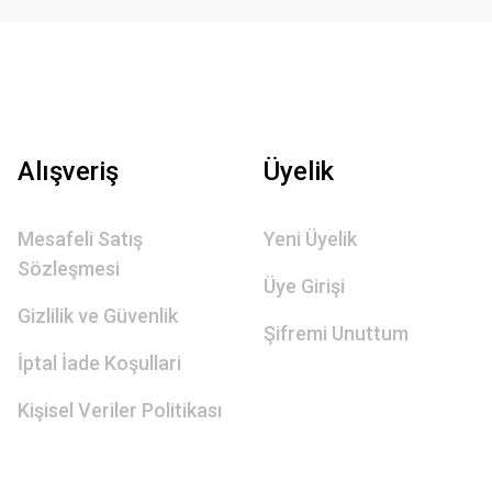
Alışveriş
Üyelik
Mesafeli Satış
Yeni Üyelik
Sözleşmesi
Üye Girişi
Gizlilik ve Güvenlik
Şifremi Unuttum
İptal İade Koşullari
Kişisel Veriler Politikası