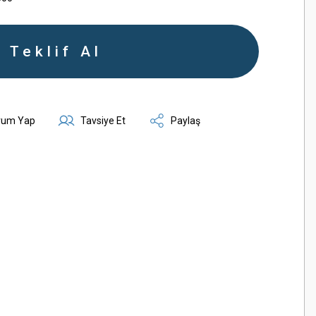
Teklif Al
rum Yap
Tavsiye Et
Paylaş