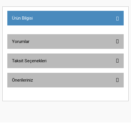
Ürün Bilgisi
Yorumlar
Taksit Seçenekleri
Bu ürüne ilk yorumu siz yapın!
Önerileriniz
Yorum Yaz
Bu ürünün fiyat bilgisi, resim, ürün açıklamalarında ve diğer konularda
yetersiz gördüğünüz noktaları öneri formunu kullanarak tarafımıza
iletebilirsiniz.
Görüş ve önerileriniz için teşekkür ederiz.
Ürün resmi kalitesiz, bozuk veya görüntülenemiyor.