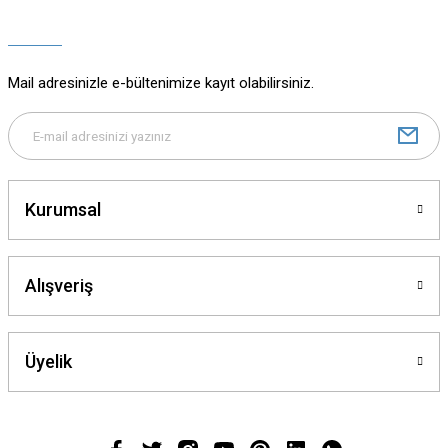
Ürün açıklamasında eksik bilgiler bulunuyor.
Ürün bilgilerinde hatalar bulunuyor.
Ürün fiyatı diğer sitelerden daha pahalı.
Mail adresinizle e-bültenimize kayıt olabilirsiniz.
Bu ürüne benzer farklı alternatifler olmalı.
Kurumsal
Gönder
Alışveriş
Üyelik