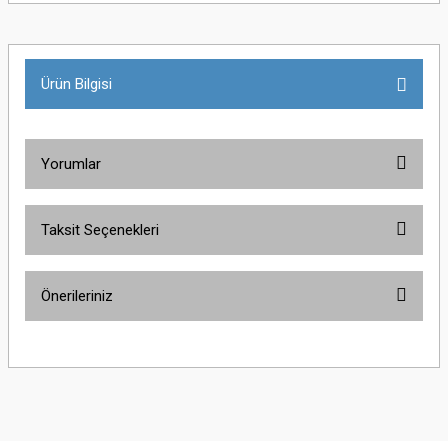
Ürün Bilgisi
Yorumlar
Taksit Seçenekleri
Bu ürüne ilk yorumu siz yapın!
Önerileriniz
Yorum Yaz
Bu ürünün fiyat bilgisi, resim, ürün açıklamalarında ve diğer konularda
yetersiz gördüğünüz noktaları öneri formunu kullanarak tarafımıza
iletebilirsiniz.
Görüş ve önerileriniz için teşekkür ederiz.