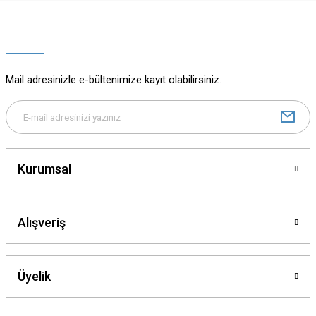
Ürün resmi kalitesiz, bozuk veya görüntülenemiyor.
Ürün açıklamasında eksik bilgiler bulunuyor.
Ürün bilgilerinde hatalar bulunuyor.
Ürün fiyatı diğer sitelerden daha pahalı.
Mail adresinizle e-bültenimize kayıt olabilirsiniz.
Bu ürüne benzer farklı alternatifler olmalı.
Kurumsal
Gönder
Alışveriş
Üyelik