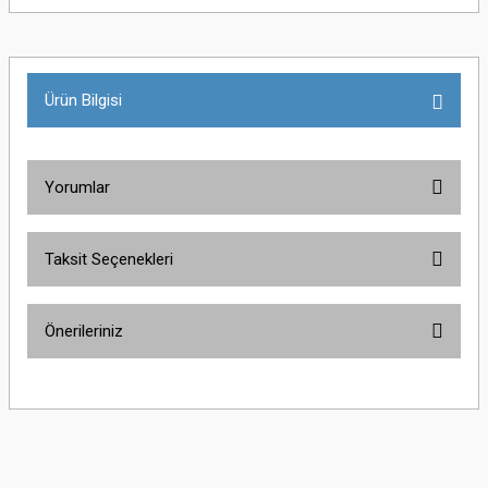
Ürün Bilgisi
Yorumlar
Taksit Seçenekleri
Bu ürüne ilk yorumu siz yapın!
Önerileriniz
Yorum Yaz
Bu ürünün fiyat bilgisi, resim, ürün açıklamalarında ve diğer konularda
yetersiz gördüğünüz noktaları öneri formunu kullanarak tarafımıza
iletebilirsiniz.
Görüş ve önerileriniz için teşekkür ederiz.