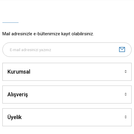
Ürün resmi kalitesiz, bozuk veya görüntülenemiyor.
Ürün açıklamasında eksik bilgiler bulunuyor.
Ürün bilgilerinde hatalar bulunuyor.
Ürün fiyatı diğer sitelerden daha pahalı.
Mail adresinizle e-bültenimize kayıt olabilirsiniz.
Bu ürüne benzer farklı alternatifler olmalı.
Kurumsal
Gönder
Alışveriş
Üyelik