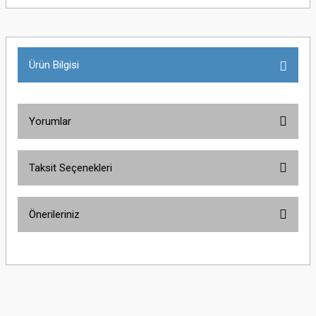
Ürün Bilgisi
Yorumlar
Taksit Seçenekleri
Bu ürüne ilk yorumu siz yapın!
Önerileriniz
Yorum Yaz
Bu ürünün fiyat bilgisi, resim, ürün açıklamalarında ve diğer konularda
yetersiz gördüğünüz noktaları öneri formunu kullanarak tarafımıza
iletebilirsiniz.
Görüş ve önerileriniz için teşekkür ederiz.