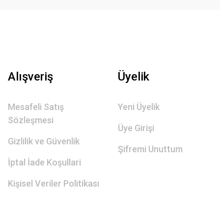
Alışveriş
Üyelik
Mesafeli Satış
Yeni Üyelik
Sözleşmesi
Üye Girişi
Gizlilik ve Güvenlik
Şifremi Unuttum
İptal İade Koşullari
Kişisel Veriler Politikası