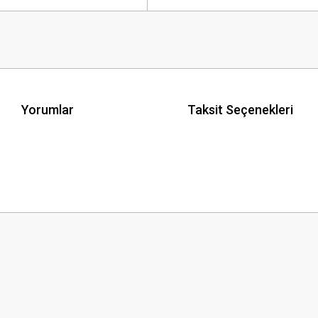
Yorumlar
Taksit Seçenekleri
 yetersiz gördüğünüz noktaları öneri formunu kullanarak tarafımıza iletebilirsini
Bu ürüne ilk yorumu siz yapın!
Yorum Yaz