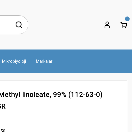
Mikrobiyoloji
Markalar
ethyl linoleate, 99% (112-63-0)
GR
050