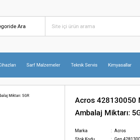
ihazları
Sarf Malzemeler
Teknik Servis
Kimyasallar
Acros 428130050 M
Ambalaj Miktarı: 5
Marka
Acros
Stok Kodu
Gen.428130