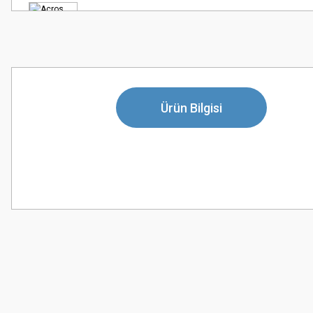
Ürün Bilgisi
Bu ürünün fiyat bilgisi, resim, ürün açıklamalarında ve diğer konularda
Görüş ve önerileriniz için teşekkür ederiz.
Ürün resmi kalitesiz, bozuk veya görüntülenemiyor.
Ürün açıklamasında eksik bilgiler bulunuyor.
Ürün bilgilerinde hatalar bulunuyor.
Ürün fiyatı diğer sitelerden daha pahalı.