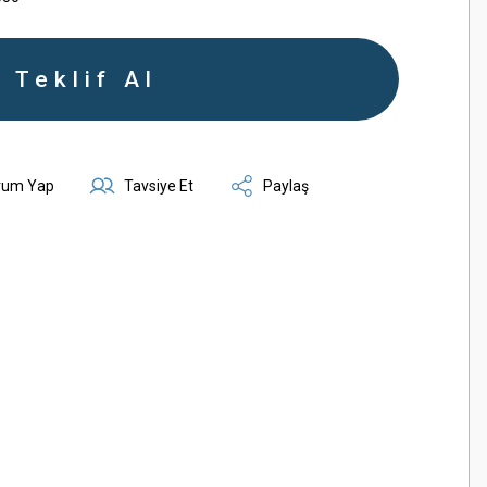
Teklif Al
rum Yap
Tavsiye Et
Paylaş