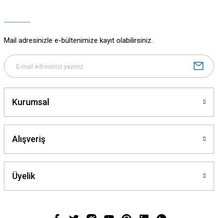
Ürün açıklamasında eksik bilgiler bulunuyor.
Ürün bilgilerinde hatalar bulunuyor.
Ürün fiyatı diğer sitelerden daha pahalı.
Mail adresinizle e-bültenimize kayıt olabilirsiniz.
Bu ürüne benzer farklı alternatifler olmalı.
Kurumsal
Gönder
Alışveriş
Üyelik