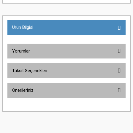
Ürün Bilgisi
Yorumlar
Taksit Seçenekleri
Bu ürüne ilk yorumu siz yapın!
Önerileriniz
Yorum Yaz
Bu ürünün fiyat bilgisi, resim, ürün açıklamalarında ve diğer konularda
yetersiz gördüğünüz noktaları öneri formunu kullanarak tarafımıza
iletebilirsiniz.
Görüş ve önerileriniz için teşekkür ederiz.