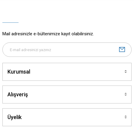
Ürün resmi kalitesiz, bozuk veya görüntülenemiyor.
Ürün açıklamasında eksik bilgiler bulunuyor.
Ürün bilgilerinde hatalar bulunuyor.
Ürün fiyatı diğer sitelerden daha pahalı.
Mail adresinizle e-bültenimize kayıt olabilirsiniz.
Bu ürüne benzer farklı alternatifler olmalı.
Kurumsal
Gönder
Alışveriş
Üyelik