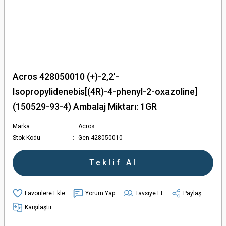
Acros 428050010 (+)-2,2'-
Isopropylidenebis[(4R)-4-phenyl-2-oxazoline]
(150529-93-4) Ambalaj Miktarı: 1GR
Marka
Acros
Stok Kodu
Gen.428050010
Teklif Al
Yorum Yap
Tavsiye Et
Paylaş
Karşılaştır