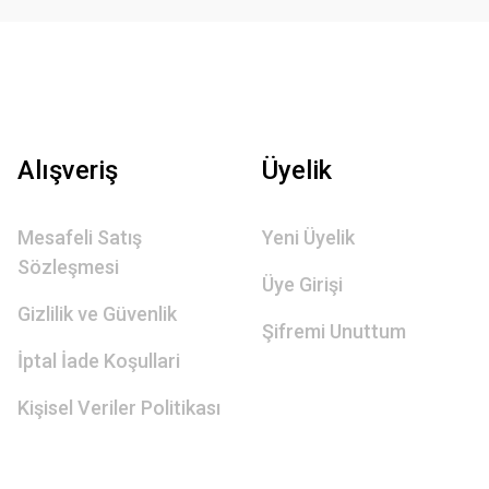
Alışveriş
Üyelik
Mesafeli Satış
Yeni Üyelik
Sözleşmesi
Üye Girişi
Gizlilik ve Güvenlik
Şifremi Unuttum
İptal İade Koşullari
Kişisel Veriler Politikası