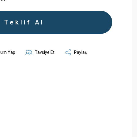
Teklif Al
rum Yap
Tavsiye Et
Paylaş