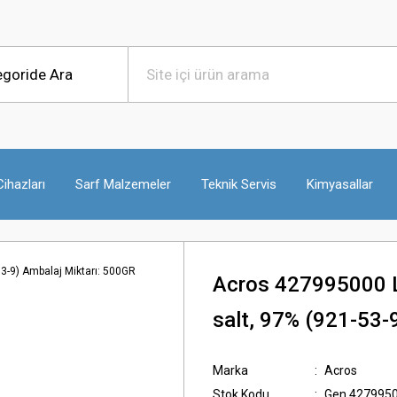
ihazları
Sarf Malzemeler
Teknik Servis
Kimyasallar
Acros 427995000 L-
salt, 97% (921-53-
Marka
Acros
Stok Kodu
Gen.427995