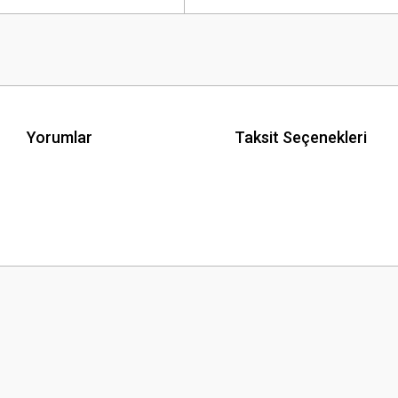
Yorumlar
Taksit Seçenekleri
 yetersiz gördüğünüz noktaları öneri formunu kullanarak tarafımıza iletebilirsini
Bu ürüne ilk yorumu siz yapın!
Yorum Yaz