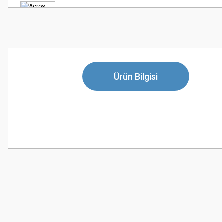
Ürün Bilgisi
Bu ürünün fiyat bilgisi, resim, ürün açıklamalarında ve diğer konularda
Görüş ve önerileriniz için teşekkür ederiz.
Ürün resmi kalitesiz, bozuk veya görüntülenemiyor.
Ürün açıklamasında eksik bilgiler bulunuyor.
Ürün bilgilerinde hatalar bulunuyor.
Ürün fiyatı diğer sitelerden daha pahalı.