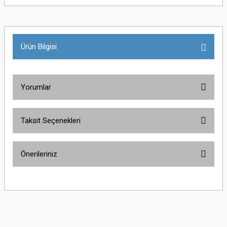
Ürün Bilgisi
Yorumlar
Taksit Seçenekleri
Bu ürüne ilk yorumu siz yapın!
Önerileriniz
Yorum Yaz
Bu ürünün fiyat bilgisi, resim, ürün açıklamalarında ve diğer konularda
yetersiz gördüğünüz noktaları öneri formunu kullanarak tarafımıza
iletebilirsiniz.
Görüş ve önerileriniz için teşekkür ederiz.