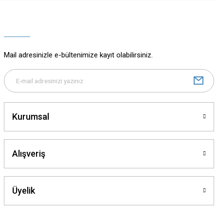
Ürün resmi kalitesiz, bozuk veya görüntülenemiyor.
Ürün açıklamasında eksik bilgiler bulunuyor.
Ürün bilgilerinde hatalar bulunuyor.
Ürün fiyatı diğer sitelerden daha pahalı.
Mail adresinizle e-bültenimize kayıt olabilirsiniz.
Bu ürüne benzer farklı alternatifler olmalı.
Kurumsal
Gönder
Alışveriş
Üyelik