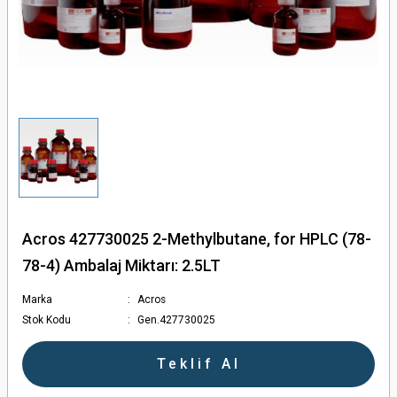
törler - Otoklavlar
ler
en Ölçerler
ular
Acros 427730025 2-Methylbutane, for HPLC (78-
78-4) Ambalaj Miktarı: 2.5LT
ları
Marka
Acros
Stok Kodu
Gen.427730025
olar
Teklif Al
ler