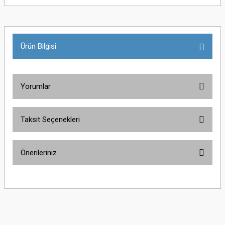
Ürün Bilgisi
Yorumlar
Taksit Seçenekleri
Bu ürüne ilk yorumu siz yapın!
Önerileriniz
Yorum Yaz
Bu ürünün fiyat bilgisi, resim, ürün açıklamalarında ve diğer konularda
yetersiz gördüğünüz noktaları öneri formunu kullanarak tarafımıza
iletebilirsiniz.
Görüş ve önerileriniz için teşekkür ederiz.