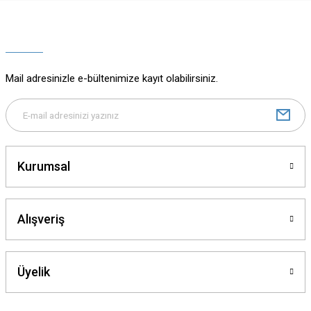
Ürün resmi kalitesiz, bozuk veya görüntülenemiyor.
Ürün açıklamasında eksik bilgiler bulunuyor.
Ürün bilgilerinde hatalar bulunuyor.
Ürün fiyatı diğer sitelerden daha pahalı.
Mail adresinizle e-bültenimize kayıt olabilirsiniz.
Bu ürüne benzer farklı alternatifler olmalı.
Kurumsal
Gönder
Alışveriş
Üyelik