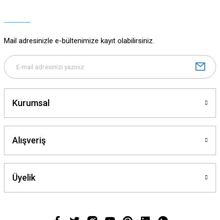
Ürün açıklamasında eksik bilgiler bulunuyor.
Ürün bilgilerinde hatalar bulunuyor.
Ürün fiyatı diğer sitelerden daha pahalı.
Mail adresinizle e-bültenimize kayıt olabilirsiniz.
Bu ürüne benzer farklı alternatifler olmalı.
Kurumsal
Gönder
Alışveriş
Üyelik