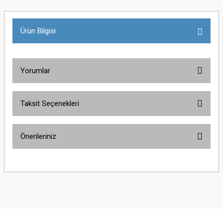
Ürün Bilgisi
Yorumlar
Taksit Seçenekleri
Bu ürüne ilk yorumu siz yapın!
Önerileriniz
Yorum Yaz
Bu ürünün fiyat bilgisi, resim, ürün açıklamalarında ve diğer konularda
yetersiz gördüğünüz noktaları öneri formunu kullanarak tarafımıza
iletebilirsiniz.
Görüş ve önerileriniz için teşekkür ederiz.
Ürün resmi kalitesiz, bozuk veya görüntülenemiyor.