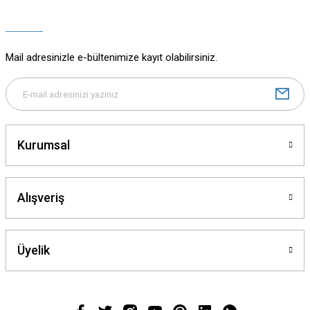
Ürün açıklamasında eksik bilgiler bulunuyor.
Ürün bilgilerinde hatalar bulunuyor.
Ürün fiyatı diğer sitelerden daha pahalı.
Mail adresinizle e-bültenimize kayıt olabilirsiniz.
Bu ürüne benzer farklı alternatifler olmalı.
Kurumsal
Gönder
Alışveriş
Üyelik