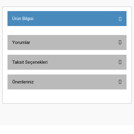
Ürün Bilgisi
Yorumlar
Taksit Seçenekleri
Bu ürüne ilk yorumu siz yapın!
Önerileriniz
Yorum Yaz
Bu ürünün fiyat bilgisi, resim, ürün açıklamalarında ve diğer konularda
yetersiz gördüğünüz noktaları öneri formunu kullanarak tarafımıza
iletebilirsiniz.
Görüş ve önerileriniz için teşekkür ederiz.
Ürün resmi kalitesiz, bozuk veya görüntülenemiyor.