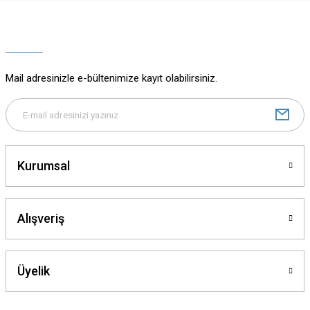
Ürün resmi kalitesiz, bozuk veya görüntülenemiyor.
Ürün açıklamasında eksik bilgiler bulunuyor.
Ürün bilgilerinde hatalar bulunuyor.
Ürün fiyatı diğer sitelerden daha pahalı.
Mail adresinizle e-bültenimize kayıt olabilirsiniz.
Bu ürüne benzer farklı alternatifler olmalı.
Kurumsal
Gönder
Alışveriş
Üyelik