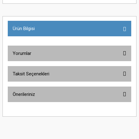
Ürün Bilgisi
Yorumlar
Taksit Seçenekleri
Bu ürüne ilk yorumu siz yapın!
Önerileriniz
Yorum Yaz
Bu ürünün fiyat bilgisi, resim, ürün açıklamalarında ve diğer konularda
yetersiz gördüğünüz noktaları öneri formunu kullanarak tarafımıza
iletebilirsiniz.
Görüş ve önerileriniz için teşekkür ederiz.