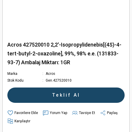
Acros 427520010 2,2'-Isopropylidenebis[(4S)-4-
tert-butyl-2-oxazoline], 99%, 98% e.e. (131833-
93-7) Ambalaj Miktarı: 1GR
Marka
Acros
Stok Kodu
Gen.427520010
Teklif Al
Yorum Yap
Tavsiye Et
Paylaş
Karşılaştır