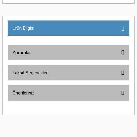
Ürün Bilgisi
Yorumlar
Taksit Seçenekleri
Bu ürüne ilk yorumu siz yapın!
Önerileriniz
Yorum Yaz
Bu ürünün fiyat bilgisi, resim, ürün açıklamalarında ve diğer konularda
yetersiz gördüğünüz noktaları öneri formunu kullanarak tarafımıza
iletebilirsiniz.
Görüş ve önerileriniz için teşekkür ederiz.