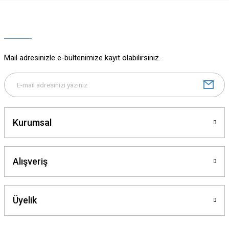
Ürün resmi kalitesiz, bozuk veya görüntülenemiyor.
Ürün açıklamasında eksik bilgiler bulunuyor.
Ürün bilgilerinde hatalar bulunuyor.
Ürün fiyatı diğer sitelerden daha pahalı.
Mail adresinizle e-bültenimize kayıt olabilirsiniz.
Bu ürüne benzer farklı alternatifler olmalı.
Kurumsal
Gönder
Alışveriş
Üyelik