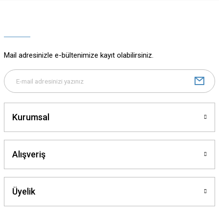
Ürün resmi kalitesiz, bozuk veya görüntülenemiyor.
Ürün açıklamasında eksik bilgiler bulunuyor.
Ürün bilgilerinde hatalar bulunuyor.
Ürün fiyatı diğer sitelerden daha pahalı.
Mail adresinizle e-bültenimize kayıt olabilirsiniz.
Bu ürüne benzer farklı alternatifler olmalı.
Kurumsal
Gönder
Alışveriş
Üyelik