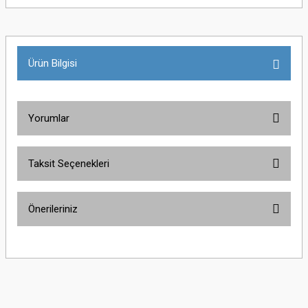
Ürün Bilgisi
Yorumlar
Taksit Seçenekleri
Bu ürüne ilk yorumu siz yapın!
Önerileriniz
Yorum Yaz
Bu ürünün fiyat bilgisi, resim, ürün açıklamalarında ve diğer konularda
yetersiz gördüğünüz noktaları öneri formunu kullanarak tarafımıza
iletebilirsiniz.
Görüş ve önerileriniz için teşekkür ederiz.