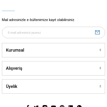
Ürün açıklamasında eksik bilgiler bulunuyor.
Ürün bilgilerinde hatalar bulunuyor.
Ürün fiyatı diğer sitelerden daha pahalı.
Mail adresinizle e-bültenimize kayıt olabilirsiniz.
Bu ürüne benzer farklı alternatifler olmalı.
Kurumsal
Gönder
Alışveriş
Üyelik