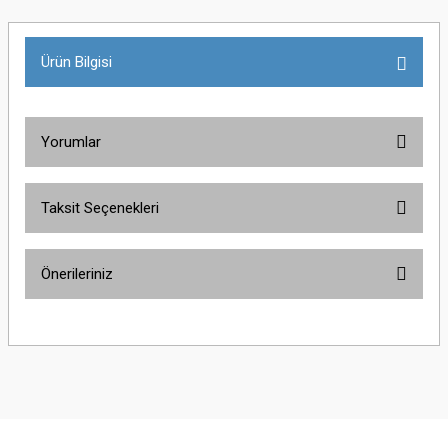
Ürün Bilgisi
Yorumlar
Taksit Seçenekleri
Bu ürüne ilk yorumu siz yapın!
Önerileriniz
Yorum Yaz
Bu ürünün fiyat bilgisi, resim, ürün açıklamalarında ve diğer konularda
yetersiz gördüğünüz noktaları öneri formunu kullanarak tarafımıza
iletebilirsiniz.
Görüş ve önerileriniz için teşekkür ederiz.
Ürün resmi kalitesiz, bozuk veya görüntülenemiyor.