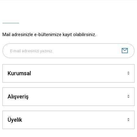
Ürün resmi kalitesiz, bozuk veya görüntülenemiyor.
Ürün açıklamasında eksik bilgiler bulunuyor.
Ürün bilgilerinde hatalar bulunuyor.
Ürün fiyatı diğer sitelerden daha pahalı.
Mail adresinizle e-bültenimize kayıt olabilirsiniz.
Bu ürüne benzer farklı alternatifler olmalı.
Kurumsal
Gönder
Alışveriş
Üyelik