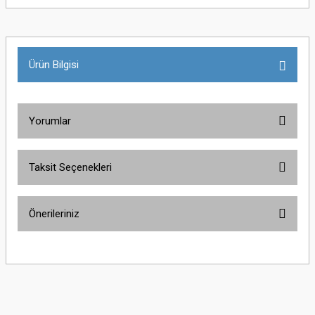
Ürün Bilgisi
Yorumlar
Taksit Seçenekleri
Bu ürüne ilk yorumu siz yapın!
Önerileriniz
Yorum Yaz
Bu ürünün fiyat bilgisi, resim, ürün açıklamalarında ve diğer konularda
yetersiz gördüğünüz noktaları öneri formunu kullanarak tarafımıza
iletebilirsiniz.
Görüş ve önerileriniz için teşekkür ederiz.