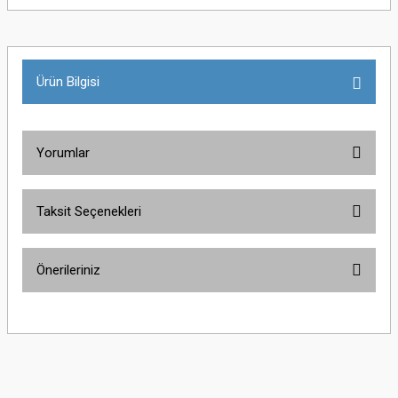
Ürün Bilgisi
Yorumlar
Taksit Seçenekleri
Bu ürüne ilk yorumu siz yapın!
Önerileriniz
Yorum Yaz
Bu ürünün fiyat bilgisi, resim, ürün açıklamalarında ve diğer konularda
yetersiz gördüğünüz noktaları öneri formunu kullanarak tarafımıza
iletebilirsiniz.
Görüş ve önerileriniz için teşekkür ederiz.