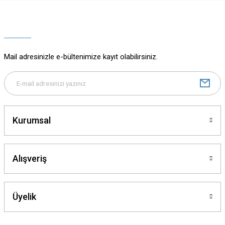
Ürün resmi kalitesiz, bozuk veya görüntülenemiyor.
Ürün açıklamasında eksik bilgiler bulunuyor.
Ürün bilgilerinde hatalar bulunuyor.
Ürün fiyatı diğer sitelerden daha pahalı.
Mail adresinizle e-bültenimize kayıt olabilirsiniz.
Bu ürüne benzer farklı alternatifler olmalı.
Kurumsal
Gönder
Alışveriş
Üyelik