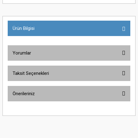
Ürün Bilgisi
Yorumlar
Taksit Seçenekleri
Bu ürüne ilk yorumu siz yapın!
Önerileriniz
Yorum Yaz
Bu ürünün fiyat bilgisi, resim, ürün açıklamalarında ve diğer konularda
yetersiz gördüğünüz noktaları öneri formunu kullanarak tarafımıza
iletebilirsiniz.
Görüş ve önerileriniz için teşekkür ederiz.