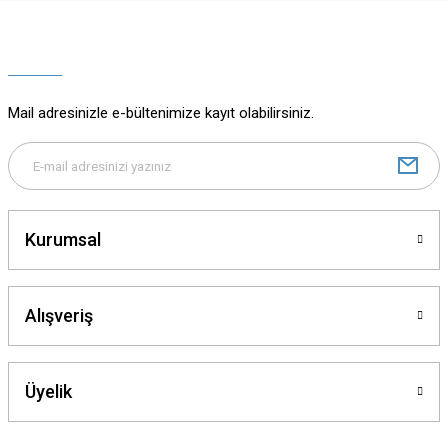
Ürün resmi kalitesiz, bozuk veya görüntülenemiyor.
Ürün açıklamasında eksik bilgiler bulunuyor.
Ürün bilgilerinde hatalar bulunuyor.
Ürün fiyatı diğer sitelerden daha pahalı.
Mail adresinizle e-bültenimize kayıt olabilirsiniz.
Bu ürüne benzer farklı alternatifler olmalı.
Kurumsal
Gönder
Alışveriş
Üyelik